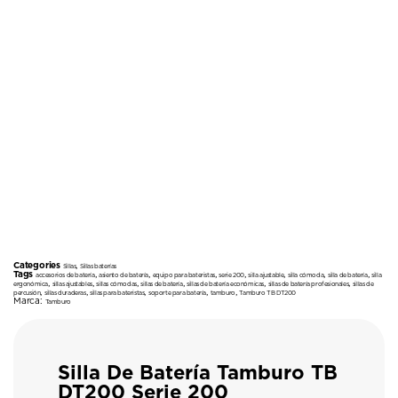
Categories
,
Sillas
Sillas baterías
Tags
,
,
,
,
,
,
,
accesorios de batería
asiento de batería
equipo para bateristas
serie 200
silla ajustable
silla cómoda
silla de batería
silla
,
,
,
,
,
,
ergonómica
sillas ajustables
sillas cómodas
sillas de batería
sillas de batería económicas
sillas de batería profesionales
sillas de
,
,
,
,
,
percusión
sillas duraderas
sillas para bateristas
soporte para batería
tamburo
Tamburo TB DT200
Marca:
Tamburo
Silla De Batería Tamburo TB
DT200 Serie 200