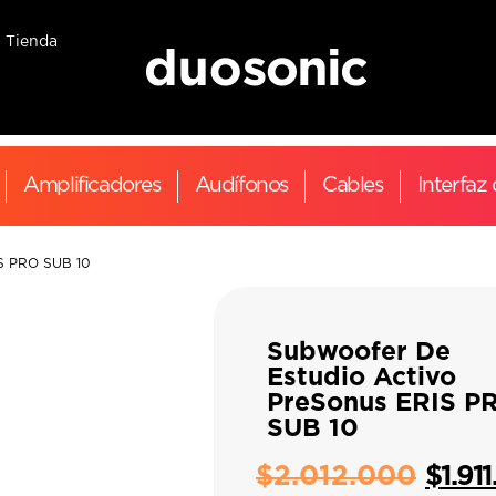
Tienda
Amplificadores
Audífonos
Cables
Interfaz
IS PRO SUB 10
Subwoofer De
Estudio Activo
PreSonus ERIS P
SUB 10
$
2.012.000
$
1.91