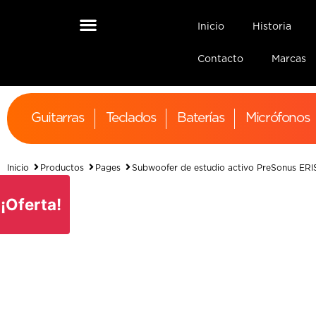
Inicio
Historia
Contacto
Marcas
Guitarras
Teclados
Baterías
Micrófonos
Inicio
Productos
Pages
Subwoofer de estudio activo PreSonus ER
¡Oferta!