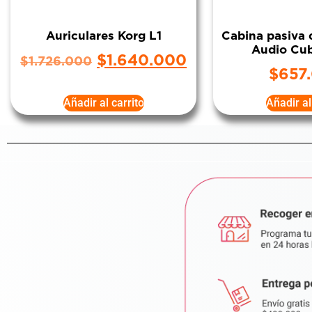
Auriculares Korg L1
Cabina pasiva 
Audio Cu
$
1.640.000
$
1.726.000
$
657
Añadir al carrito
Añadir al