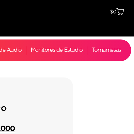
$
0
 de Audio
Monitores de Estudio
Tornamesas
RO
1.000