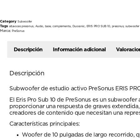
Category
Subwoofer
Tags
,
,
,
,
,
,
,
altavoces presonus
Audio
base
complementa
Duosonic
ERIS PRO SUB 10
presonus
subwoofer
Marca:
PreSonus
Descripción
Información adicional
Valoracio
Descripción
Subwoofer de estudio activo PreSonus ERIS PR
El Eris Pro Sub 10 de PreSonus es un subwoofer
proporcionar una respuesta de graves extendida,
creadores de contenido que necesitan una repre
Características principales:
Woofer de 10 pulgadas de largo recorrido, q