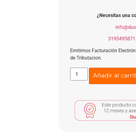
¿Necesitas una co
​
info@duo
​
3195495871
Emitimos Facturación Electró
de Tributacion.
Añadir al carri