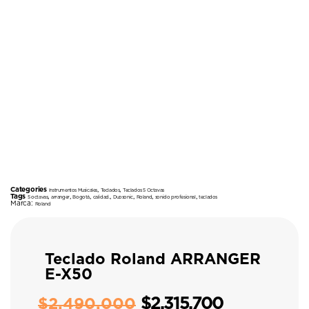
Categories
,
,
Instrumentos Musicales
Teclados
Teclados 5 Octavas
Tags
,
,
,
,
,
,
,
5 octavas
arranger
Bogotá
calidad.
Duosonic
Roland
sonido profesional
teclados
Marca:
Roland
Teclado Roland ARRANGER
E-X50
$
2.315.700
$
2.490.000