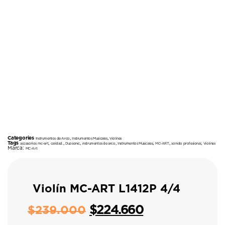
Categories
,
,
Instrumentos de Arco
Instrumentos Musicales
Violines
Tags
,
,
,
,
,
,
,
accesorios mc-art
calidad.
Duosonic
instrumentos de arco
Instrumentos Musicales
MC-ART
sonido profesional
Violines
Marca:
MC-Art
Violín MC-ART L1412P 4/4
$
224.660
$
239.000