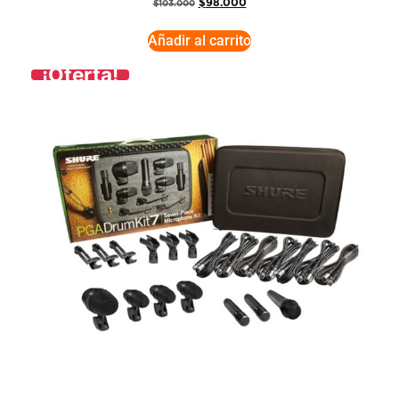
$
98.000
$
103.000
Añadir al carrito
¡Oferta!