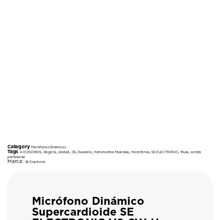
Category
Micrófonos Dinámicos
Tags
,
,
,
,
,
,
,
,
,
ACCESORIOS
Bogotá
calidad
DS
Duosonic
Instrumentos Musicales
microfonos
SE ELECTRONIC
Shure
sonido
profesional
Marca:
SE Electronic
Micrófono Dinámico
Supercardioide SE