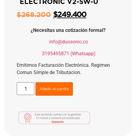
ELECTRONIC V2-SW-U
$
249.400
$
268.200
¿Necesitas una cotización formal?
​
info@duosonic.co
​
3195495871 (Whatsapp)
Emitimos Facturación Electrónica. Regimen
Comun Simple de Tributacion.
Añadir al carrito