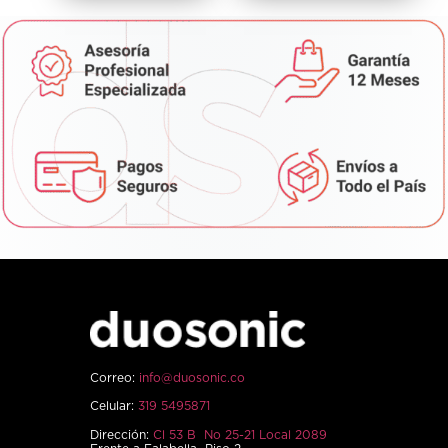
Correo:
info@duosonic.co
Celular:
319 5495871
Dirección:
Cl 53 B No 25-21 Local 2089