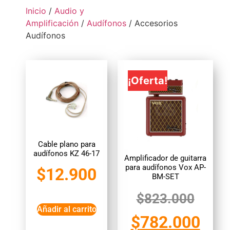
Inicio
/
Audio y
Amplificación
/
Audífonos
/ Accesorios
Audífonos
¡Oferta!
Cable plano para
audífonos KZ 46-17
Amplificador de guitarra
para audífonos Vox AP-
$
12.900
BM-SET
$
823.000
Añadir al carrito
$
782.000