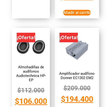
Añadir al carrito
¡Oferta!
¡Oferta!
Almohadillas de
audífonos
Amplificador audífono
Audiotechnica HP-
Donner EC1302 EM2
EP
$
209.000
$
112.000
$
194.400
$
106.000