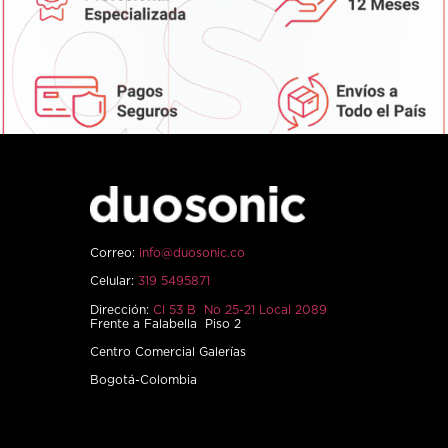
Correo:
info@duosonic.co
Celular:
319 5495871
Dirección:
Cl 53 B No 25-21 Local 2089
Frente a Falabella Piso 2
Centro Comercial Galerías
Bogotá-Colombia