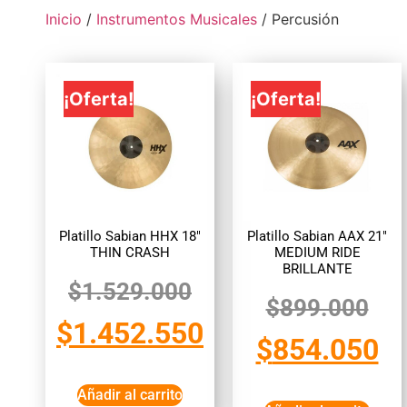
Inicio
/
Instrumentos Musicales
/ Percusión
¡Oferta!
¡Oferta!
Platillo Sabian HHX 18″
Platillo Sabian AAX 21″
THIN CRASH
MEDIUM RIDE
BRILLANTE
$
1.529.000
$
899.000
$
1.452.550
$
854.050
Añadir al carrito