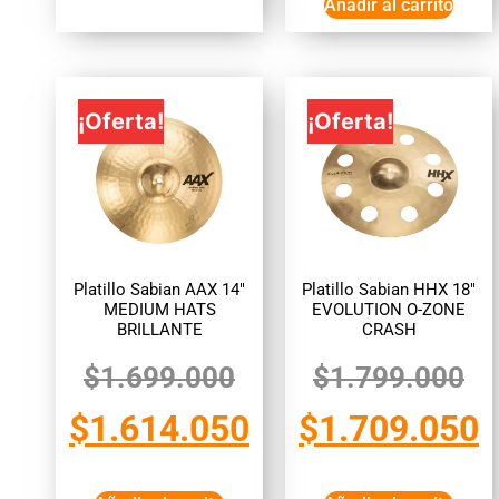
Añadir al carrito
¡Oferta!
¡Oferta!
Platillo Sabian AAX 14″
Platillo Sabian HHX 18″
MEDIUM HATS
EVOLUTION O-ZONE
BRILLANTE
CRASH
$
1.699.000
$
1.799.000
$
1.614.050
$
1.709.050