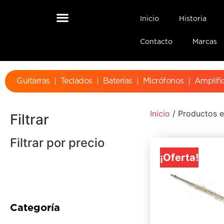
Inicio
Historia
Contacto
Marcas
Guitarras
Teclados
Baterías
Micrófonos
Amplifi
Inicio
/ Productos e
Filtrar
Filtrar por precio
¡Oferta!
Categoría