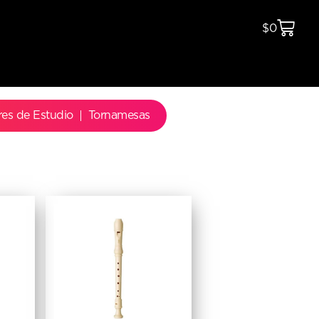
$
0
res de Estudio
Tornamesas