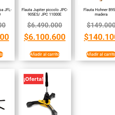
sa JFL-
Flauta Jupiter piccolo JPC-
Flauta Hohner B9
0
905ES/ JPC 11000E
madera
00
$
6.490.000
$
149.00
600
$
6.100.600
$
140.10
to
Añadir al carrito
Añadir al carrit
¡Oferta!