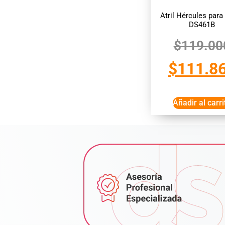
Atril Hércules para 
DS461B
$
119.00
$
111.8
Añadir al carri