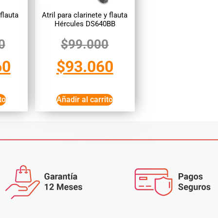
flauta
Atril para clarinete y flauta
Hércules DS640BB
0
$
99.000
60
$
93.060
to
Añadir al carrito