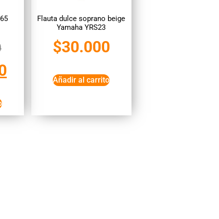
565
Flauta dulce soprano beige
Yamaha YRS23
$
30.000
0
0
Añadir al carrito
o