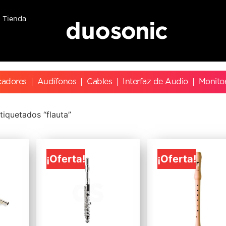
Tienda
cadores
Audífonos
Cables
Interfaz de Audio
Monito
tiquetados “flauta”
¡Oferta!
¡Oferta!