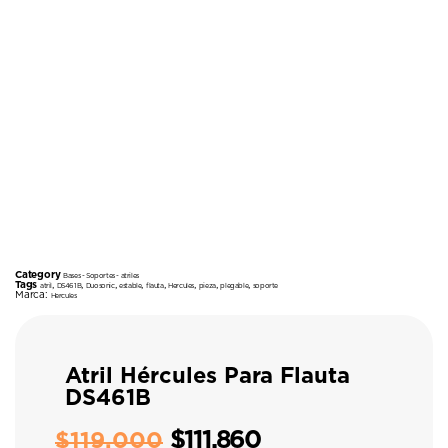
Category
Bases - Soportes - atriles
Tags
,
,
,
,
,
,
,
,
atril
DS461B
Duosonic
estable
flauta
Hercules
pieza
plegable
soporte
Marca:
Hercules
Atril Hércules Para Flauta
DS461B
$
111.860
$
119.000