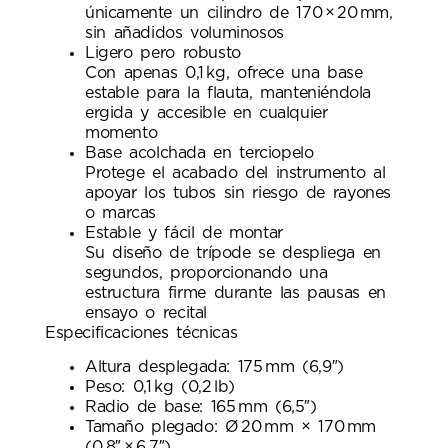
únicamente un cilindro de 170 × 20 mm,
sin añadidos voluminosos
Ligero pero robusto
Con apenas 0,1 kg, ofrece una base
estable para la flauta, manteniéndola
ergida y accesible en cualquier
momento
Base acolchada en terciopelo
Protege el acabado del instrumento al
apoyar los tubos sin riesgo de rayones
o marcas
Estable y fácil de montar
Su diseño de trípode se despliega en
segundos, proporcionando una
estructura firme durante las pausas en
ensayo o recital
Especificaciones técnicas
Altura desplegada: 175 mm (6,9″)
Peso: 0,1 kg (0,2 lb)
Radio de base: 165 mm (6,5″)
Tamaño plegado: Ø 20 mm × 170 mm
(0,8″ × 6,7″)