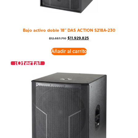
Bajo activo doble 18″ DAS ACTION S218A-230
$
11.929.825
$
12.557.710
Añadir al carrito
¡Oferta!