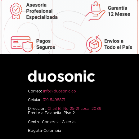
Correo:
info@duosonic.co
Celular:
319 5495871
Dirección:
Cl 53 B No 25-21 Local 2089
Frente a Falabella Piso 2
Centro Comercial Galerías
Bogotá-Colombia