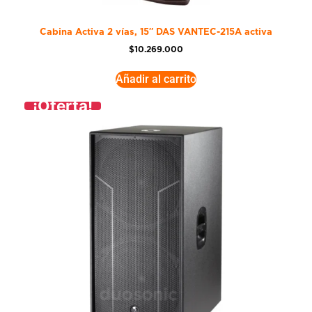
Cabina Activa 2 vías, 15″ DAS VANTEC-215A activa
$
10.269.000
Añadir al carrito
¡Oferta!