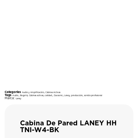
Categories
,
Audio y Amplificación
Cabinas Activas
Tags
,
,
,
,
,
,
,
Audio
Bogotá
Cabinas activas
calidad.
Duosonic
Laney
producción
sonido profesional
Marca:
Laney
Cabina De Pared LANEY HH
TNI-W4-BK