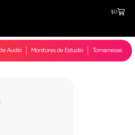
$
0
 de Audio
Monitores de Estudio
Tornamesas
l