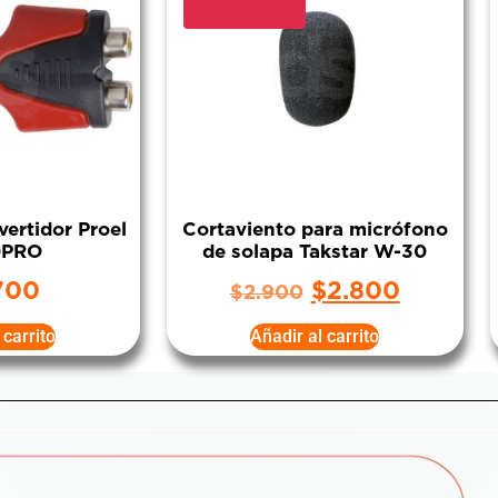
ertidor Proel
Cortaviento para micrófono
0PRO
de solapa Takstar W-30
700
$
2.800
$
2.900
 carrito
Añadir al carrito