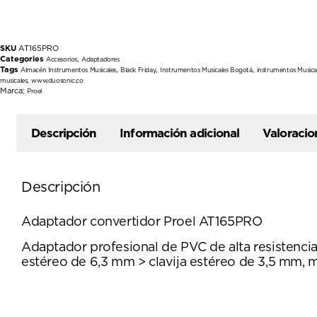
SKU
AT165PRO
Categories
,
Accesorios
Adaptadores
Tags
,
,
,
Almacén Instrumentos Musicales
Black Friday
Instrumentos Musicales Bogotá
instrumentos Musica
,
musicales
www.duosonic.co
Marca:
Proel
Descripción
Información adicional
Valoracio
Descripción
Adaptador convertidor Proel AT165PRO
Adaptador profesional de PVC de alta resistencia
estéreo de 6,3 mm > clavija estéreo de 3,5 mm, m