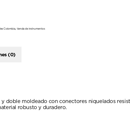
,
les Colombia
tienda de instrumentos
nes (0)
 y doble moldeado con conectores niquelados resisten
aterial robusto y duradero.