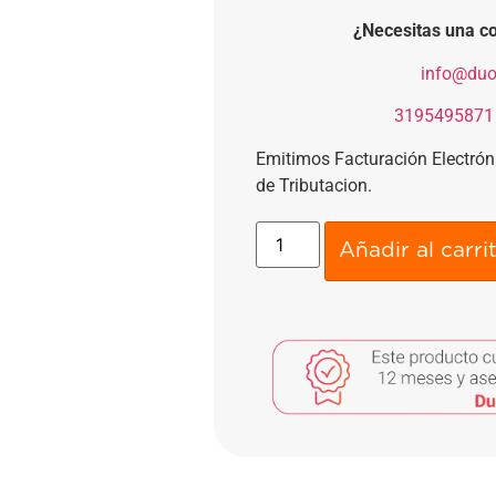
¿Necesitas una co
​
info@duo
​
3195495871
Emitimos Facturación Electró
de Tributacion.
Añadir al carri