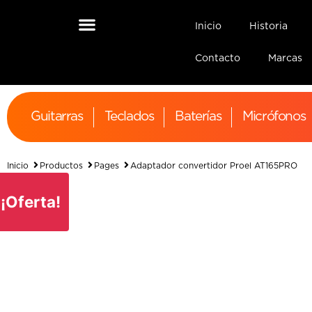
Inicio
Historia
Contacto
Marcas
Guitarras
Teclados
Baterías
Micrófonos
Inicio
Productos
Pages
Adaptador convertidor Proel AT165PRO
¡Oferta!