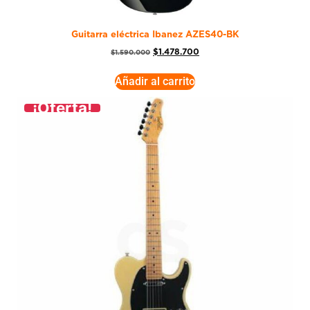
Guitarra eléctrica Ibanez AZES40-BK
$
1.478.700
$
1.590.000
Añadir al carrito
¡Oferta!