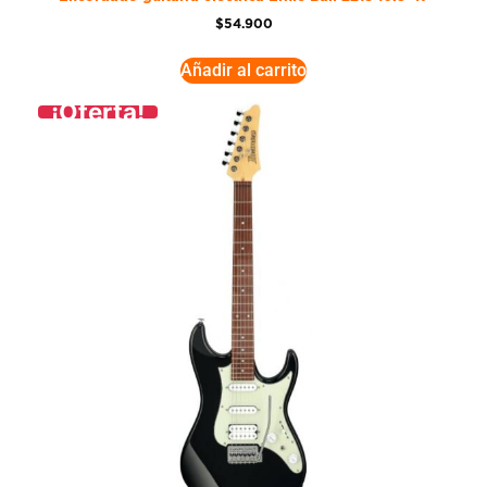
$
54.900
Añadir al carrito
¡Oferta!