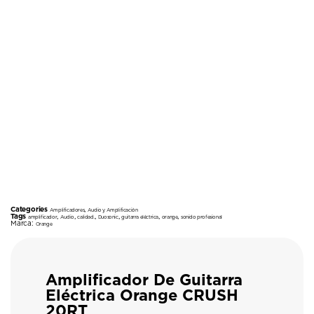
Categories
,
Amplificadores
Audio y Amplificación
Tags
,
,
,
,
,
,
amplificador
Audio
calidad.
Duosonic
guitarra eléctrica
orange
sonido profesional
Marca:
Orange
Amplificador De Guitarra
Eléctrica Orange CRUSH
20RT