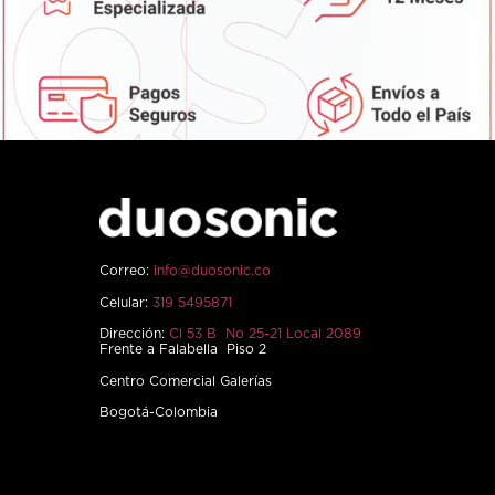
Correo:
info@duosonic.co
Celular:
319 5495871
Dirección:
Cl 53 B No 25-21 Local 2089
Frente a Falabella Piso 2
Centro Comercial Galerías
Bogotá-Colombia