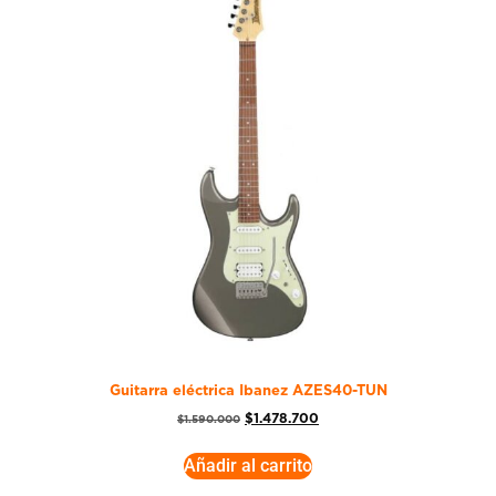
Guitarra eléctrica Ibanez AZES40-TUN
$
1.478.700
$
1.590.000
Añadir al carrito