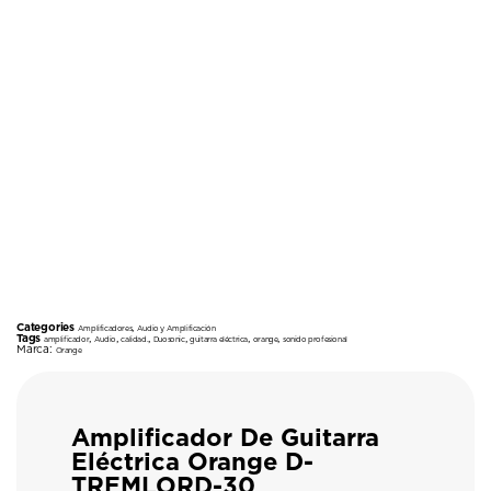
Categories
,
Amplificadores
Audio y Amplificación
Tags
,
,
,
,
,
,
amplificador
Audio
calidad.
Duosonic
guitarra eléctrica
orange
sonido profesional
Marca:
Orange
Amplificador De Guitarra
Eléctrica Orange D-
TREMLORD-30