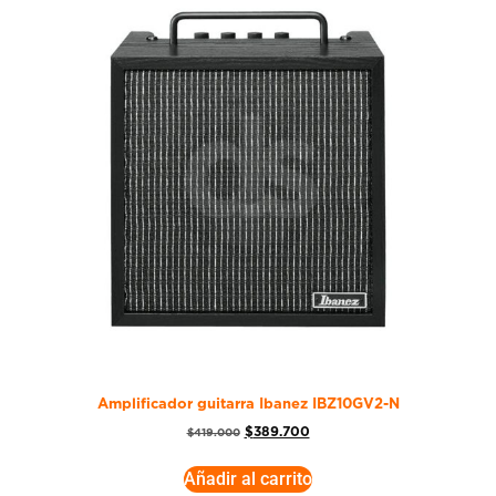
Amplificador guitarra Ibanez IBZ10GV2-N
$
389.700
$
419.000
Añadir al carrito