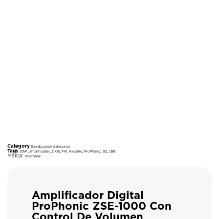
Category
Sonido para Instalaciones
Tags
,
,
,
,
,
,
,
20W
amplificador
D-05
FM
Karaoke
ProPhonic
SD
USB
Marca:
ProPhonic
Amplificador Digital
ProPhonic ZSE-1000 Con
Control De Volumen