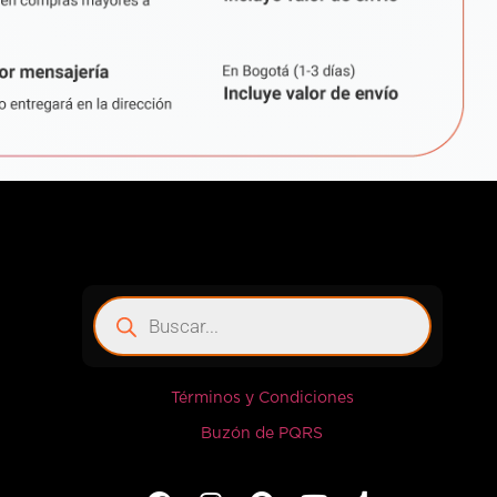
Términos y Condiciones
Buzón de PQRS