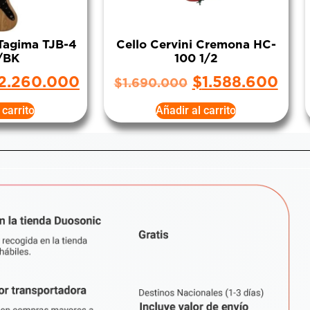
 Tagima TJB-4
Cello Cervini Cremona HC-
/BK
100 1/2
2.260.000
$
1.588.600
$
1.690.000
 carrito
Añadir al carrito