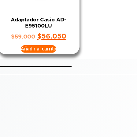
Adaptador Casio AD-
E95100LU
$
56.050
$
59.000
Añadir al carrito