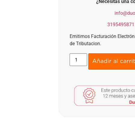
¿Necesitas una co
​
info@duo
​
3195495871
Emitimos Facturación Electró
de Tributacion.
Añadir al carri