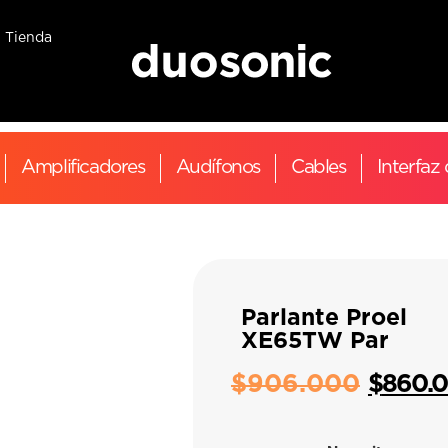
Tienda
Amplificadores
Audífonos
Cables
Interfaz
Parlante Proel
XE65TW Par
$
906.000
$
860.