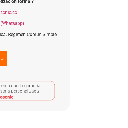
tización formal?
sonic.co
 (Whatsapp)
nica. Regimen Comun Simple
to