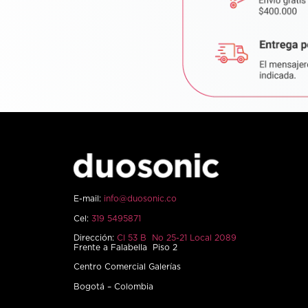
E-mail:
info@duosonic.co
Cel:
319 5495871
Dirección:
Cl 53 B No 25-21 Local 2089
Frente a Falabella Piso 2
Centro Comercial Galerías
Bogotá – Colombia