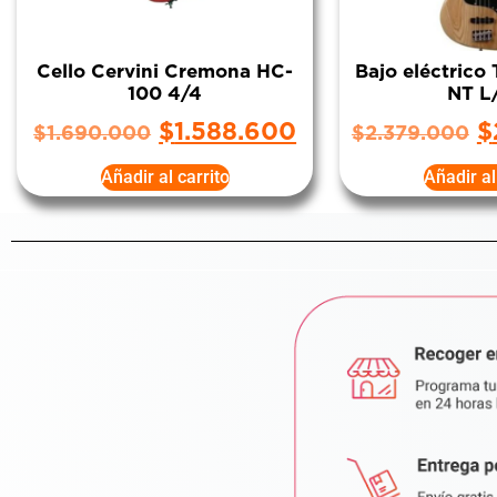
Cello Cervini Cremona HC-
Bajo eléctrico
100 4/4
NT L
$
1.588.600
$
$
1.690.000
$
2.379.000
Añadir al carrito
Añadir al