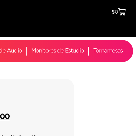
$
0
 de Audio
Monitores de Estudio
Tornamesas
000