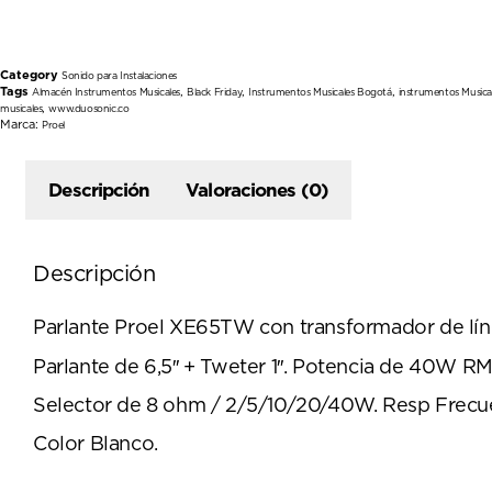
Category
Sonido para Instalaciones
Tags
,
,
,
Almacén Instrumentos Musicales
Black Friday
Instrumentos Musicales Bogotá
instrumentos Musica
,
musicales
www.duosonic.co
Marca:
Proel
Descripción
Valoraciones (0)
Descripción
Parlante Proel XE65TW con transformador de lín
Parlante de 6,5″ + Tweter 1″. Potencia de 40W RM
Selector de 8 ohm / 2/5/10/20/40W. Resp Frecu
Color Blanco.