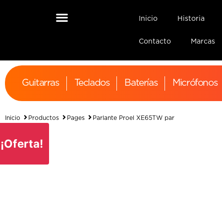
Inicio
Historia
Contacto
Marcas
Guitarras
Teclados
Baterías
Micrófonos
Inicio
Productos
Pages
Parlante Proel XE65TW par
¡Oferta!