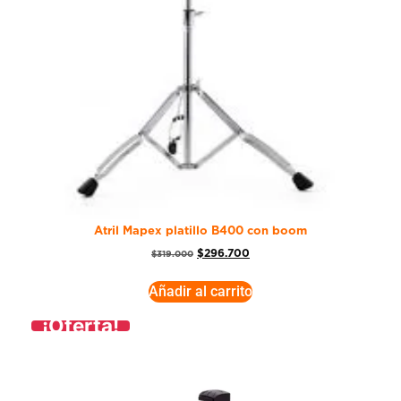
Atril Mapex platillo B400 con boom
$
296.700
$
319.000
Añadir al carrito
¡Oferta!