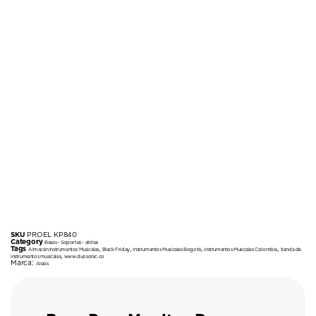
SKU
PROEL KP840
Category
Bases - Soportes - atriles
Tags
,
,
,
,
Almacén Instrumentos Musicales
Black Friday
Instrumentos Musicales Bogotá
instrumentos Musicales Colombia
tienda de
,
instrumentos musicales
www.duosonic.co
Marca:
Alesis