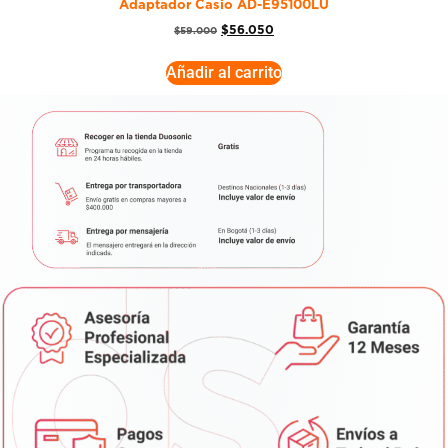
Adaptador Casio AD-E95100LU
$
56.050
$
59.000
Añadir al carrito