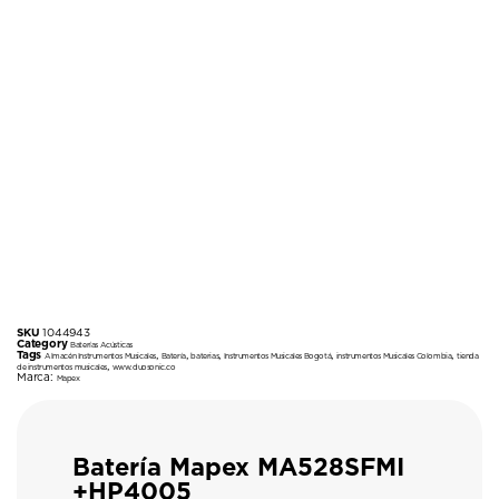
SKU
1044943
Category
Baterías Acústicas
Tags
,
,
,
,
,
Almacén Instrumentos Musicales
Batería
baterias
Instrumentos Musicales Bogotá
instrumentos Musicales Colombia
tienda
,
de instrumentos musicales
www.duosonic.co
Marca:
Mapex
Batería Mapex MA528SFMI
+HP4005