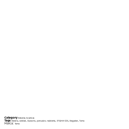
Category
Baterías Acústicas
Tags
,
,
,
,
,
,
,
Batería
calidad
Duosonic
percusion
resistente
ST52H4-CDS
Stagestar
Tama
Marca:
Tama