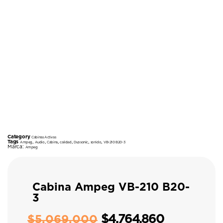
Category
Cabinas Activas
Tags
,
,
,
,
,
,
Ampeg
Audio
Cabina
calidad
Duosonic
sonido
VB-210 B20-3
Marca:
Ampeg
Cabina Ampeg VB-210 B20-
3
$
4.764.860
$
5.069.000