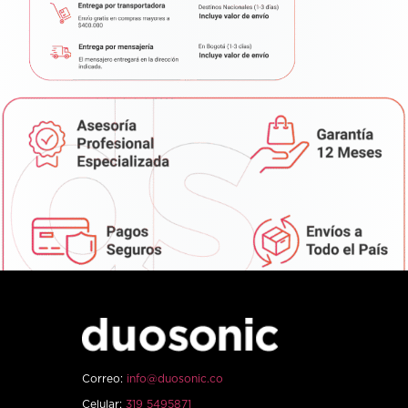
Correo:
info@duosonic.co
Celular:
319 5495871