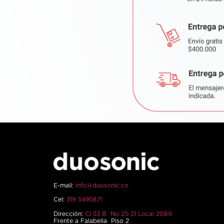
E-mail:
info@duosonic.co
Cel:
319 5495871
Dirección:
Cl 53 B No 25-21 Local 2089
Frente a Falabella Piso 2