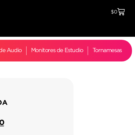
$
0
 de Audio
Monitores de Estudio
Tornamesas
0A
00