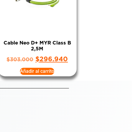
Cable Neo D+ MYR Class B
2,5M
$
296.940
$
303.000
Añadir al carrito