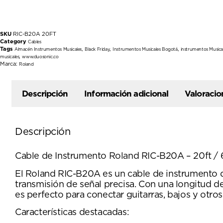
SKU
RIC-B20A 20FT
Category
Cables
Tags
,
,
,
Almacén Instrumentos Musicales
Black Friday
Instrumentos Musicales Bogotá
instrumentos Musica
,
musicales
www.duosonic.co
Marca:
Roland
Descripción
Información adicional
Valoracio
Descripción
Cable de Instrumento Roland RIC-B20A – 20ft / 
El Roland RIC-B20A es un cable de instrumento de
transmisión de señal precisa. Con una longitud de
es perfecto para conectar guitarras, bajos y otro
Características destacadas: