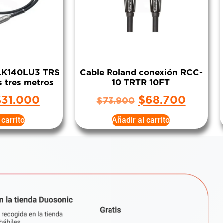
ULK140LU3 TRS
Cable Roland conexión RCC-
s tres metros
10 TRTR 10FT
$
31.000
$
68.700
$
73.900
 carrito
Añadir al carrito