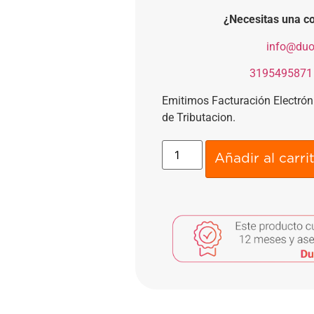
¿Necesitas una co
​
info@duo
​
3195495871
Emitimos Facturación Electró
de Tributacion.
Añadir al carri