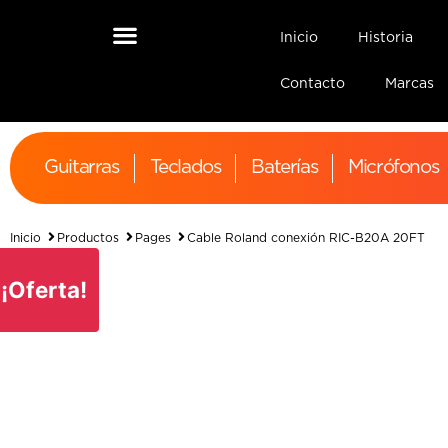
Inicio
Historia
Contacto
Marcas
Guitarras
Teclados
Baterías
Micrófonos
Inicio
Productos
Pages
Cable Roland conexión RIC-B20A 20FT
¡Oferta!