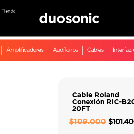
Tienda
Amplificadores
Audífonos
Cables
Interfaz
Cable Roland
Conexión RIC-B2
20FT
$
109.000
$
101.4