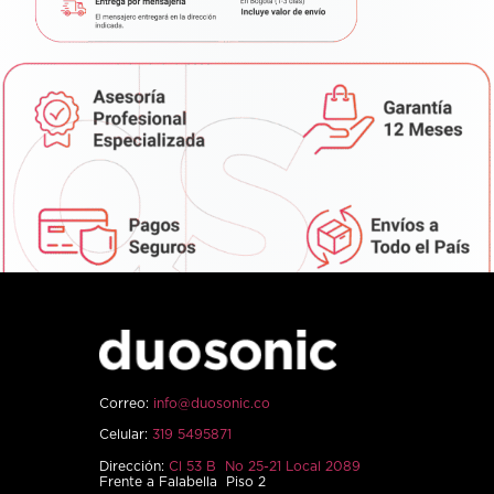
Correo:
info@duosonic.co
Celular:
319 5495871
Dirección:
Cl 53 B No 25-21 Local 2089
Frente a Falabella Piso 2