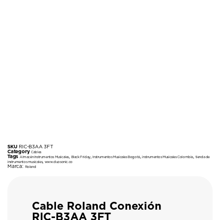
SKU
RIC-B3AA 3FT
Category
Cables
Tags
,
,
,
,
Almacén Instrumentos Musicales
Black Friday
Instrumentos Musicales Bogotá
instrumentos Musicales Colombia
tienda de
,
instrumentos musicales
www.duosonic.co
Marca:
Roland
Cable Roland Conexión
RIC-B3AA 3FT