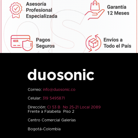
Correo:
info@duosonic.co
Celular:
319 5495871
Dirección:
Cl 53 B No 25-21 Local 2089
Frente a Falabella Piso 2
Centro Comercial Galerías
Bogotá-Colombia