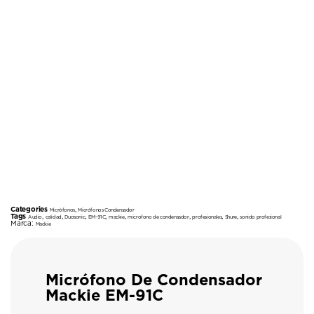
Categories
,
Micrófonos
Micrófonos Condensador
Tags
,
,
,
,
,
,
,
,
Audio
calidad
Duosonic
EM-91C
mackie
microfono de condensador
profesionales
Shure
sonido profesional
Marca:
Mackie
Micrófono De Condensador
Mackie EM-91C