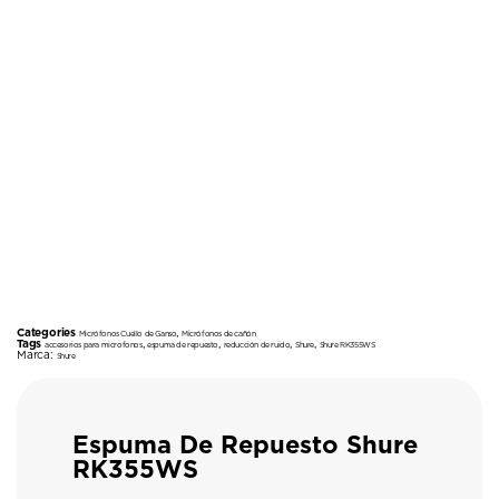
Categories
,
Micrófonos Cuello de Ganso
Micrófonos de cañón
Tags
,
,
,
,
accesorios para microfonos
espuma de repuesto
reducción de ruido
Shure
Shure RK355WS
Marca:
Shure
Espuma De Repuesto Shure
RK355WS