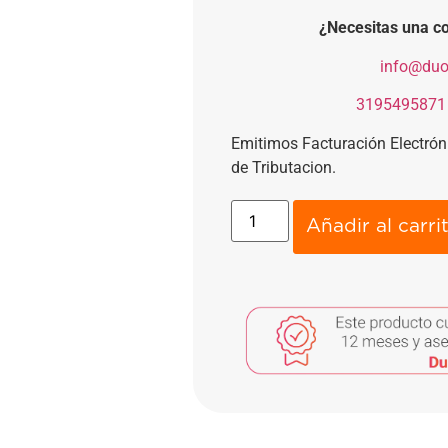
¿Necesitas una co
​
info@duo
​
3195495871
Emitimos Facturación Electró
de Tributacion.
Añadir al carri