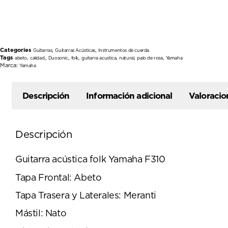
Categories
,
,
Guitarras
Guitarras Acústicas
Instrumentos de cuerda
Tags
,
,
,
,
,
,
,
abeto
calidad.
Duosonic
folk
guitarra acustica
natural
palo de rosa
Yamaha
Marca:
Yamaha
Descripción
Información adicional
Valoracio
Descripción
Guitarra acústica folk Yamaha F310
Tapa Frontal: Abeto
Tapa Trasera y Laterales: Meranti
Mástil: Nato