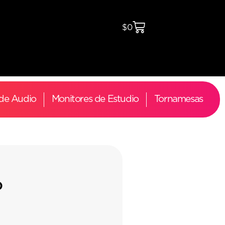
$
0
 de Audio
Monitores de Estudio
Tornamesas
0