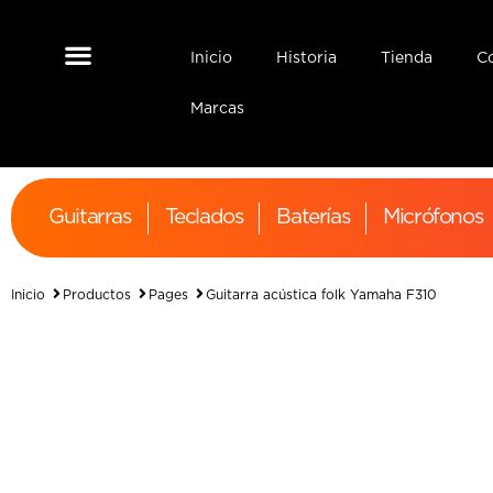
Inicio
Historia
Tienda
C
Interfaz de Audio
Monitores de Estudio
Marcas
Guitarras
Teclados
Baterías
Micrófonos
Inicio
Productos
Pages
Guitarra acústica folk Yamaha F310