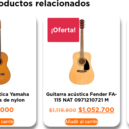
oductos relacionados
¡Oferta!
stica Yamaha
Guitarra acústica Fender FA-
s de nylon
115 NAT 0971210721 M
.000
$
1.052.700
$
1.119.900
 carrito
Añadir al carrito