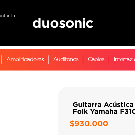
ontacto
Amplificadores
Audífonos
Cables
Interfaz
Guitarra Acústica
Folk Yamaha F31
$
930.000