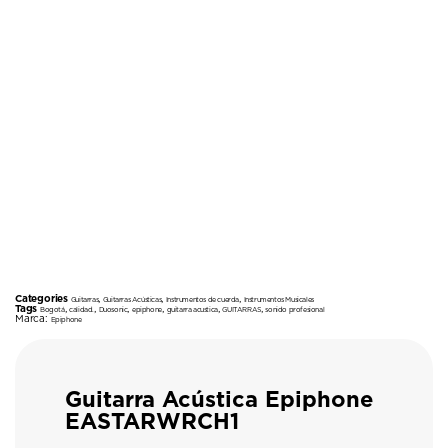
Categories
,
,
,
Guitarras
Guitarras Acústicas
Instrumentos de cuerda
Instrumentos Musicales
Tags
,
,
,
,
,
,
Bogotá
calidad.
Duosonic
epiphone
guitarra acustica
GUITARRAS
sonido profesional
Marca:
Epiphone
Guitarra Acústica Epiphone
EASTARWRCH1