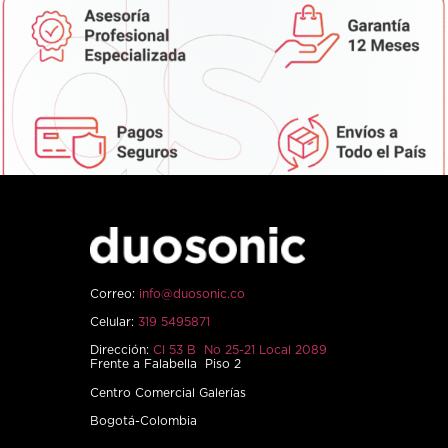
Correo:
info@duosonic.co
Celular:
319 5495871
Dirección:
Cl 53 B No 25-21 Local 2089
Frente a Falabella Piso 2
Centro Comercial Galerías
Bogotá-Colombia