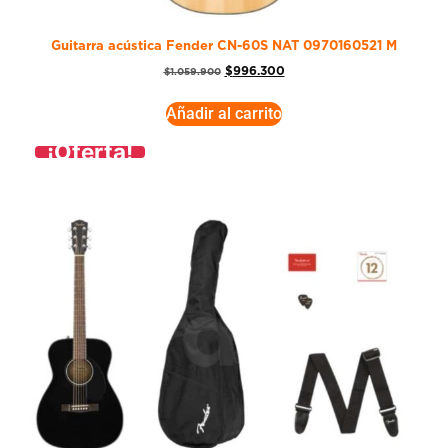
Guitarra acústica Fender CN-60S NAT 0970160521 M
$
996.300
$
1.059.900
Añadir al carrito
¡Oferta!