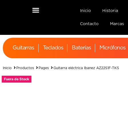
Inicio
Historia
Contacto
Marcas
Guitarras
Teclados
Baterías
Micrófonos
Inicio
Productos
Pages
Guitarra eléctrica Ibanez AZ22S1F-TKS
Fuera de Stock