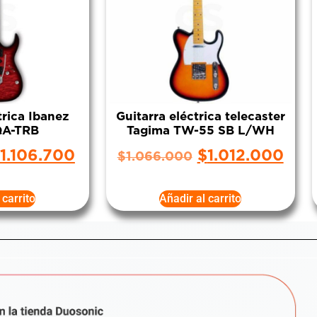
trica Ibanez
Guitarra eléctrica telecaster
A-TRB
Tagima TW-55 SB L/WH
1.106.700
$
1.012.000
$
1.066.000
 carrito
Añadir al carrito