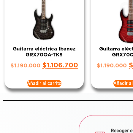
Guitarra eléctrica Ibanez
Guitarra eléc
GRX70QA-TKS
GRX70Q
$
1.106.700
$
$
1.190.000
$
1.190.000
Añadir al carrito
Añadir al