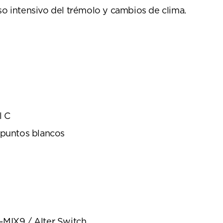
so intensivo del trémolo y cambios de clima.
l C
 puntos blancos
a-MIX9 / Alter Switch