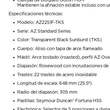
Clavijas de bloqueo Gotoh MG-T
Mantienen la afinación estable incluso con u
Especificaciones técnicas:
Modelo: AZ22S1F-TKS
Serie: AZ Standard Series
Color: Transparent Black Sunburst (TKS)
Cuerpo: Aliso con tapa de arce flameado
Mástil: Arce tostado (roasted), perfil AZ Ova
Diapasón: Rosewood con incrustaciones de
Trastes: 22 trastes de acero inoxidable
Longitud de escala: 648 mm (25.5″)
Radio del diapasón: 305 mm
Pastillas: Seymour Duncan® Fortuna HSS
Electrónica: Selector de 5 posiciones + dyn