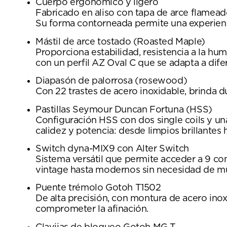
Cuerpo ergonómico y ligero
Fabricado en aliso con tapa de arce flameado
Su forma contorneada permite una experienc
Mástil de arce tostado (Roasted Maple)
Proporciona estabilidad, resistencia a la hu
con un perfil AZ Oval C que se adapta a difer
Diapasón de palorrosa (rosewood)
Con 22 trastes de acero inoxidable, brinda du
Pastillas Seymour Duncan Fortuna (HSS)
Configuración HSS con dos single coils y un
calidez y potencia: desde limpios brillantes 
Switch dyna-MIX9 con Alter Switch
Sistema versátil que permite acceder a 9 com
vintage hasta modernos sin necesidad de múl
Puente trémolo Gotoh T1502
De alta precisión, con montura de acero inox
comprometer la afinación.