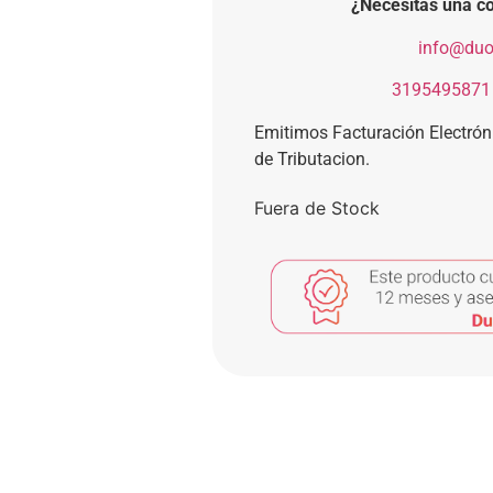
¿Necesitas una co
​
info@duo
​
3195495871
Emitimos Facturación Electró
de Tributacion.
Fuera de Stock