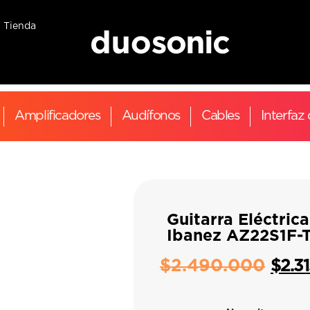
Tienda
Amplificadores
Audífonos
Cables
Interfaz
Guitarra Eléctrica
Ibanez AZ22S1F-
$
2.490.000
$
2.3