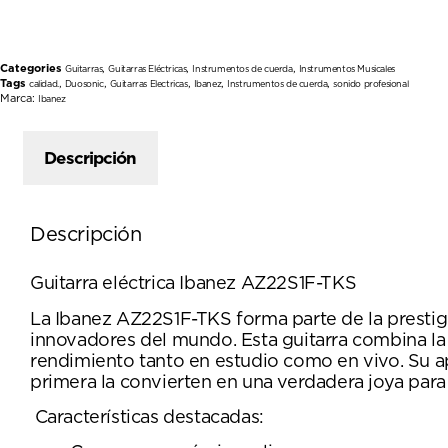
Categories
,
,
,
Guitarras
Guitarras Eléctricas
Instrumentos de cuerda
Instrumentos Musicales
Tags
,
,
,
,
,
calidad.
Duosonic
Guitarras Electricas
Ibanez
Instrumentos de cuerda
sonido profesional
Marca:
Ibanez
Descripción
Descripción
Guitarra eléctrica Ibanez AZ22S1F-TKS
La Ibanez AZ22S1F-TKS forma parte de la prestigi
innovadores del mundo. Esta guitarra combina la 
rendimiento tanto en estudio como en vivo. Su a
primera la convierten en una verdadera joya par
Características destacadas: