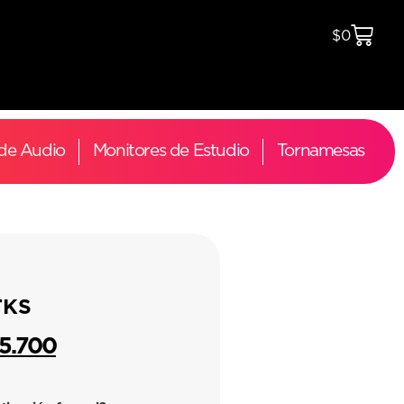
$
0
 de Audio
Monitores de Estudio
Tornamesas
TKS
15.700