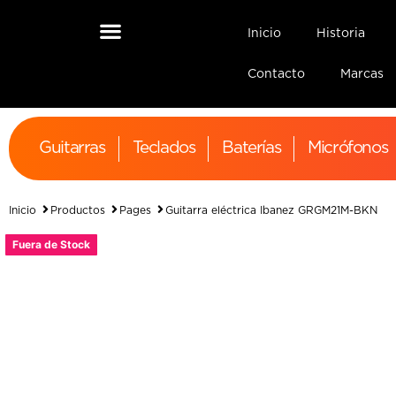
Inicio
Historia
Contacto
Marcas
Guitarras
Teclados
Baterías
Micrófonos
Inicio
Productos
Pages
Guitarra eléctrica Ibanez GRGM21M-BKN
Fuera de Stock