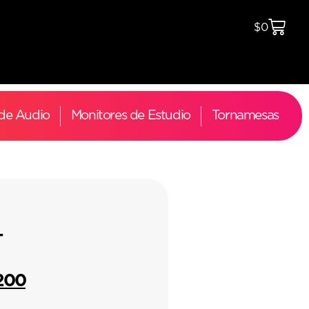
$
0
 de Audio
Monitores de Estudio
Tornamesas
-
.200