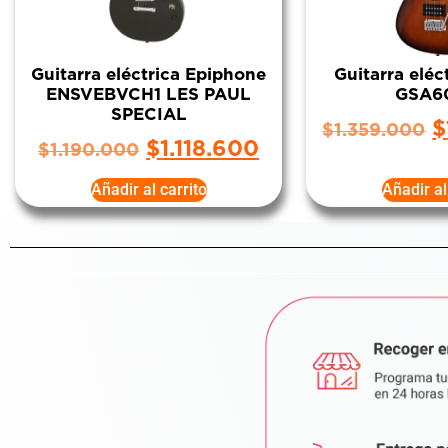
Guitarra eléctrica Epiphone
Guitarra eléc
ENSVEBVCH1 LES PAUL
GSA6
SPECIAL
$
$
1.359.000
$
1.118.600
$
1.190.000
Añadir al carrito
Añadir al