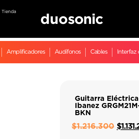
Tienda
Amplificadores
Audífonos
Cables
Interfaz
Guitarra Eléctrica
Ibanez GRGM21M
BKN
$
1.216.300
$
1.131