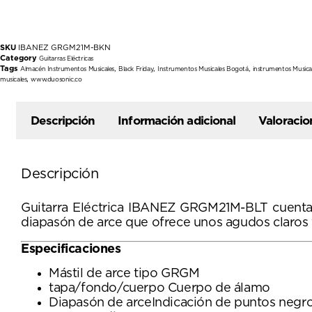
SKU
IBANEZ GRGM21M-BKN
Category
Guitarras Eléctricas
Tags
,
,
,
Almacén Instrumentos Musicales
Black Friday
Instrumentos Musicales Bogotá
instrumentos Musica
,
musicales
www.duosonic.co
Descripción
Información adicional
Valoracio
Descripción
Guitarra Eléctrica IBANEZ GRGM21M-BLT cuenta co
diapasón de arce que ofrece unos agudos claros y
Especificaciones
Mástil de arce tipo GRGM
tapa/fondo/cuerpo Cuerpo de álamo
Diapasón de arceIndicación de puntos negr