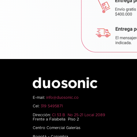
E-mail:
info@duosonic.co
Cel:
319 5495871
Dirección:
Cl 53 B No 25-21 Local 2089
Frente a Falabella Piso 2
Centro Comercial Galerías
Bogotá – Colombia