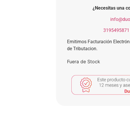
¿Necesitas una co
​
info@duo
​
3195495871
Emitimos Facturación Electró
de Tributacion.
Fuera de Stock