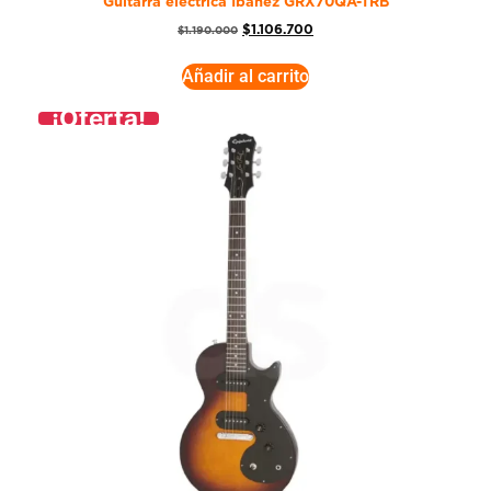
Guitarra eléctrica Ibanez GRX70QA-TRB
$
1.106.700
$
1.190.000
Añadir al carrito
¡Oferta!