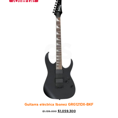
¡Oferta!
Guitarra eléctrica Ibanez GRG121DX-BKF
$
1.059.300
$
1.139.000