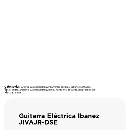
Categories
,
,
,
Guitarras
Guitarras Eléctricas
Instrumentos de cuerda
Instrumentos Musicales
Tags
,
,
,
,
,
calidad.
Duosonic
Guitarras Electricas
Ibanez
Instrumentos de cuerda
sonido profesional
Marca:
Ibanez
Guitarra Eléctrica Ibanez
JIVAJR-DSE