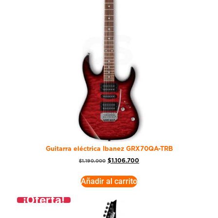
Guitarra eléctrica Ibanez GRX70QA-TRB
$
1.106.700
$
1.190.000
Añadir al carrito
¡Oferta!