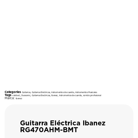
Categories
,
,
,
Guitarras
Guitarras Eléctricas
Instrumentos de cuerda
Instrumentos Musicales
Tags
,
,
,
,
,
calidad.
Duosonic
Guitarras Electricas
Ibanez
Instrumentos de cuerda
sonido profesional
Marca:
Ibanez
Guitarra Eléctrica Ibanez
RG470AHM-BMT