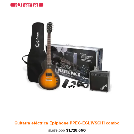
¡Oferta!
Guitarra eléctrica Epiphone PPEG-EGL1VSCH1 combo
$
1.728.660
$
1.839.000