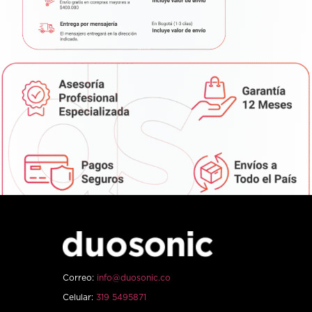
Correo:
info@duosonic.co
Celular:
319 5495871