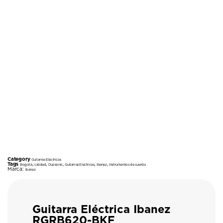
Category
Guitarras Eléctricas
Tags
,
,
,
,
,
Bogotá
calidad
Duosonic
Guitarras Electricas
Ibanez
Instrumentos de cuerda
Marca:
Ibanez
Guitarra Eléctrica Ibanez
RGRB620-BKF