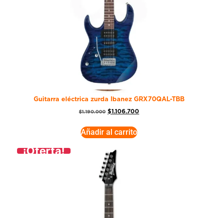
Guitarra eléctrica zurda Ibanez GRX70QAL-TBB
$
1.106.700
$
1.190.000
Añadir al carrito
¡Oferta!