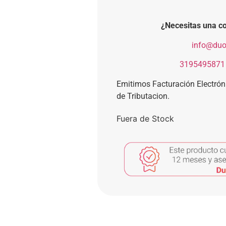
¿Necesitas una co
​
info@duo
​
3195495871
Emitimos Facturación Electró
de Tributacion.
Fuera de Stock