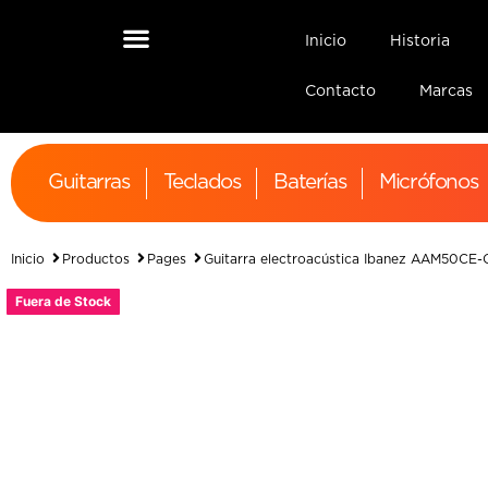
Inicio
Historia
Contacto
Marcas
Guitarras
Teclados
Baterías
Micrófonos
Inicio
Productos
Pages
Guitarra electroacústica Ibanez AAM50CE
Fuera de Stock