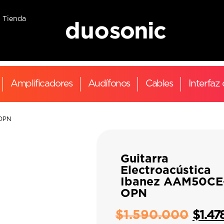
Tienda
Amplificadores
Audífonos
Cables
Interfaz
-OPN
Guitarra
Electroacústica
Ibanez AAM50CE
OPN
$
1.590.000
$
1.47