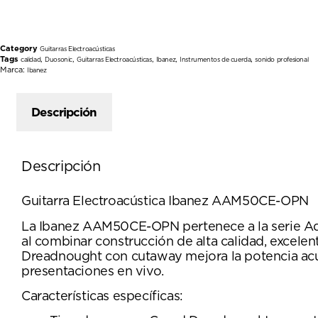
Category
Guitarras Electroacústicas
Tags
,
,
,
,
,
calidad
Duosonic
Guitarras Electroacústicas
Ibanez
Instrumentos de cuerda
sonido profesional
Marca:
Ibanez
Descripción
Descripción
Guitarra Electroacústica Ibanez AAM50CE-OPN
La Ibanez AAM50CE-OPN pertenece a la serie Adva
al combinar construcción de alta calidad, exce
Dreadnought con cutaway mejora la potencia acústi
presentaciones en vivo.
Características específicas: