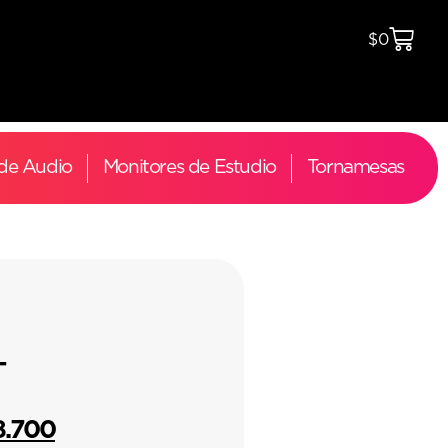
$
0
 de Audio
Monitores de Estudio
Tornamesas
-
8.700