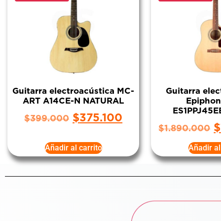
Guitarra electroacústica MC-
Guitarra ele
ART A14CE-N NATURAL
Epiphon
ES1PPJ45E
$
375.100
$
399.000
$
$
1.890.000
Añadir al carrito
Añadir al