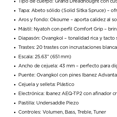
Tipo de cuerpo: Grand Dreadnought con cu
Tapa: Abeto sólido (Solid Sitka Spruce) – of
Aros y fondo: Okoume – aporta calidez al so
Mástil: Nyatoh con perfil Comfort Grip – br
Diapasón: Ovangkol – tonalidad rica y tacto
Trastes: 20 trastes con incrustaciones blan
Escala: 25.63” (651 mm)
Ancho de cejuela: 43 mm – perfecto para di
Puente: Ovangkol con pines Ibanez Advantage
Cejuela y selleta: Plástico
Electrónica: Ibanez AEQ-TP2 con afinador c
Pastilla: Undersaddle Piezo
Controles: Volumen, Bass, Treble, Tuner