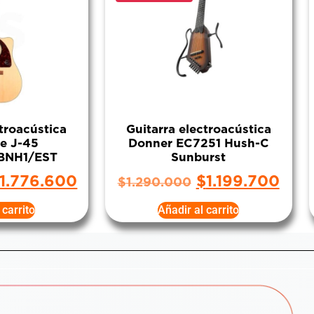
ctroacústica
Guitarra electroacústica
e J-45
Donner EC7251 Hush-C
BNH1/EST
Sunburst
1.776.600
$
1.199.700
$
1.290.000
 carrito
Añadir al carrito