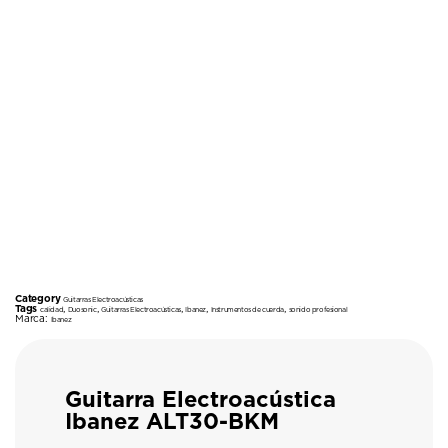
Category
Guitarras Electroacústicas
Tags
,
,
,
,
,
calidad
Duosonic
Guitarras Electroacústicas
Ibanez
Instrumentos de cuerda
sonido profesional
Marca:
Ibanez
Guitarra Electroacústica
Ibanez ALT30-BKM