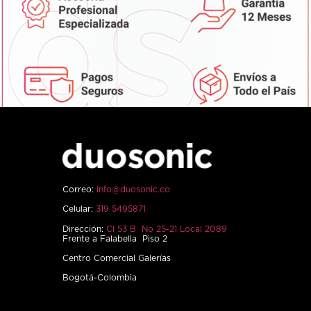
Correo:
info@duosonic.co
Celular:
319 5495871
Dirección:
Cl 53 B No 25-21 Local 2089
Frente a Falabella Piso 2
Centro Comercial Galerías
Bogotá-Colombia