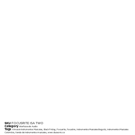
SKU
FOCUSRITE ISA TWO
Category
Interfaces de Audio
Tags
,
,
,
,
,
Almacén Instrumentos Musicales
Black Friday
Focusrite
focustire
Instrumentos Musicales Bogotá
instrumentos Musicales
,
,
Colombia
tienda de instrumentos musicales
www.duosonic.co