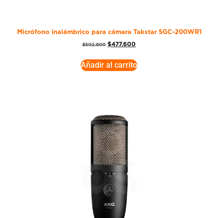
Micrófono inalámbrico para cámara Takstar SGC-200WR1
$
477.600
$
502.800
Añadir al carrito