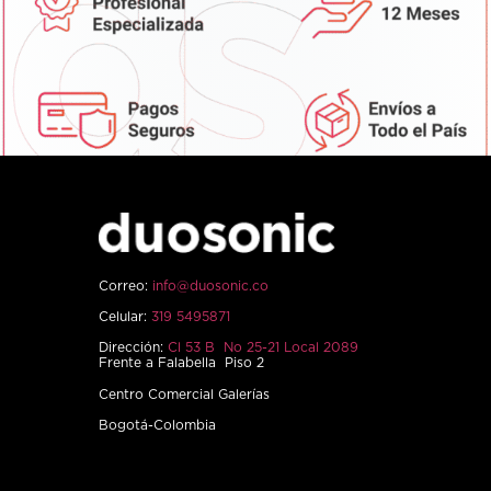
Correo:
info@duosonic.co
Celular:
319 5495871
Dirección:
Cl 53 B No 25-21 Local 2089
Frente a Falabella Piso 2
Centro Comercial Galerías
Bogotá-Colombia