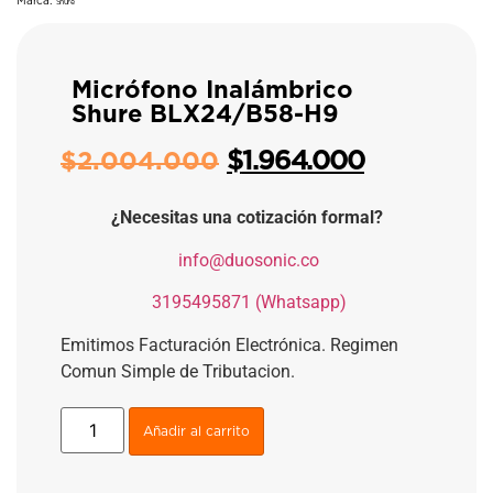
Marca:
Shure
Micrófono Inalámbrico
Shure BLX24/B58-H9
$
1.964.000
$
2.004.000
¿Necesitas una cotización formal?
​
info@duosonic.co
​
3195495871 (Whatsapp)
Emitimos Facturación Electrónica. Regimen
Comun Simple de Tributacion.
Añadir al carrito