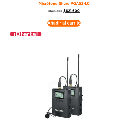
Micrófono Shure PGA52-LC
$
621.600
$
634.300
Añadir al carrito
¡Oferta!