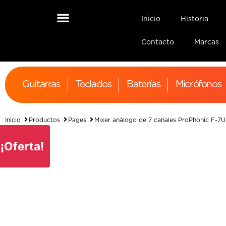
Inicio
Historia
Contacto
Marcas
Guitarras
Teclados
Baterías
Micrófonos
Inicio
Productos
Pages
Mixer análogo de 7 canales ProPhonic F-7U
¡Oferta!