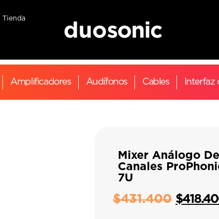
Tienda
Amplificadores
Audífonos
Cables
Interfaz
Mixer Análogo De
Canales ProPhoni
7U
$
431.400
$
418.4