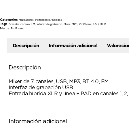
Categories
,
Mezcladores
Mezcladores Analogos
Tags
,
,
,
,
,
,
,
,
7 canales
consola
FM
interfaz de grabacion
Mixer
MP3
ProPhonic
USB
XLR
Marca:
ProPhonic
Descripción
Información adicional
Valoracio
Descripción
Mixer de 7 canales, USB, MP3, BT 4.0, FM.
Interfaz de grabación USB.
Entrada híbrida XLR y línea + PAD en canales 1, 2, 
Información adicional