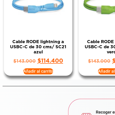
Cable RODE lightning a
Cable RODE 
USBC-C de 30 cms/ SC21
USBC-C de 3
azul
ver
$
114.400
$
143.000
$
143.000
Añadir al carrito
Añadir al