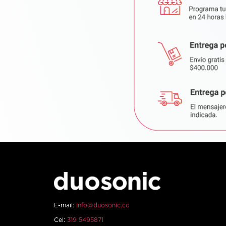
E-mail:
info@duosonic.co
Cel:
319 5495871