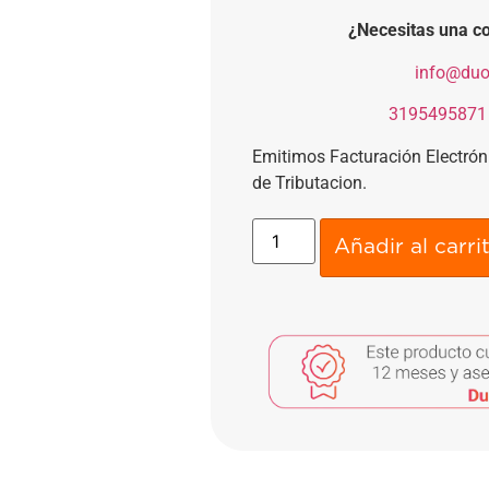
¿Necesitas una co
​
info@duo
​
3195495871
Emitimos Facturación Electró
de Tributacion.
Añadir al carri