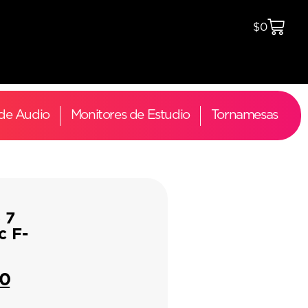
$
0
 de Audio
Monitores de Estudio
Tornamesas
 7
c F-
00