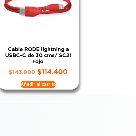
Cable RODE lightning a
USBC-C de 30 cms/ SC21
rojo
$
114.400
$
143.000
Añadir al carrito