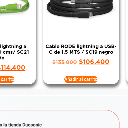
lightning a
Cable RODE lightning a USB-
0 cms/ SC21
C de 1.5 MTS / SC19 negro
de
$
106.400
$
133.000
$
114.400
 carrito
Añadir al carrito