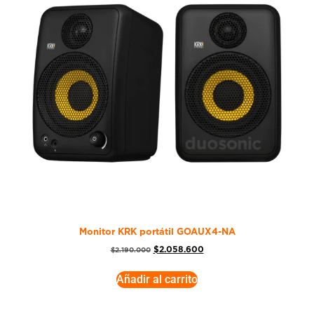
Monitor KRK portátil GOAUX4-NA
$
2.058.600
$
2.190.000
Añadir al carrito