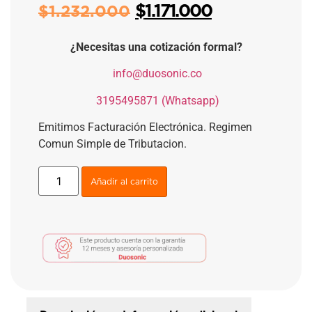
$
1.171.000
$
1.232.000
¿Necesitas una cotización formal?
​
info@duosonic.co
​
3195495871 (Whatsapp)
Emitimos Facturación Electrónica. Regimen
Comun Simple de Tributacion.
Añadir al carrito