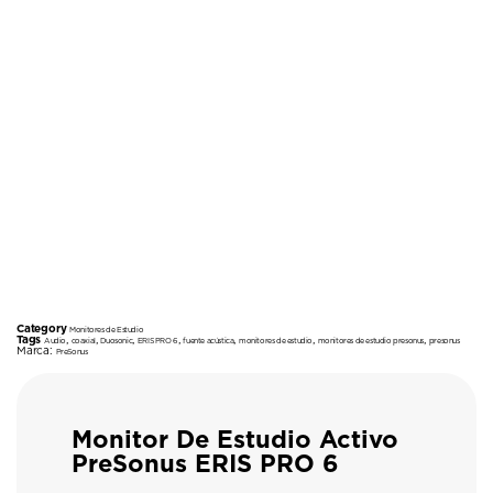
Category
Monitores de Estudio
Tags
,
,
,
,
,
,
,
Audio
coaxial
Duosonic
ERIS PRO 6
fuente acústica
monitores de estudio
monitores de estudio presonus
presonus
Marca:
PreSonus
Monitor De Estudio Activo
PreSonus ERIS PRO 6