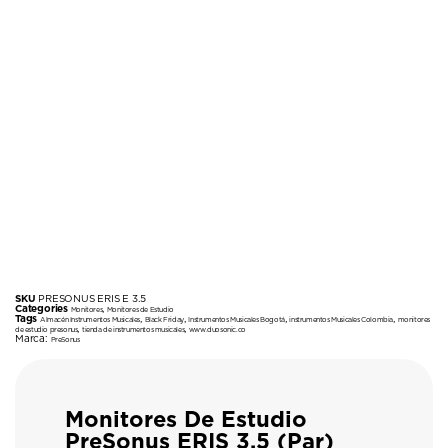
SKU
PRESONUS ERIS E 3.5
Categories
,
Monitores
Monitores de Estudio
Tags
,
,
,
,
Almacén Instrumentos Musicales
Black Friday
Instrumentos Musicales Bogotá
instrumentos Musicales Colombia
monitores
,
,
de estudio presonus
tienda de instrumentos musicales
www.duosonic.co
Marca:
PreSonus
Monitores De Estudio
PreSonus ERIS 3.5 (Par)