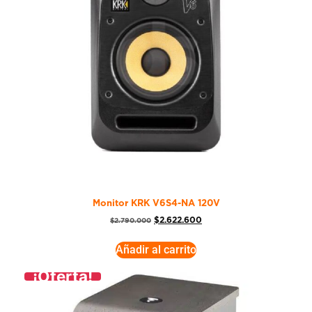
Monitor KRK V6S4-NA 120V
$
2.622.600
$
2.790.000
Añadir al carrito
¡Oferta!