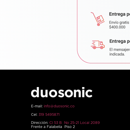
E-mail:
info@duosonic.co
Cel:
319 5495871
Dirección:
Cl 53 B No 25-21 Local 2089
Frente a Falabella Piso 2