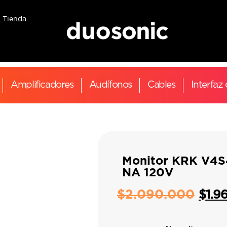
Tienda
Amplificadores
Audífonos
Cables
Interfaz
Monitor KRK V4S
NA 120V
$
2.090.000
$
1.9