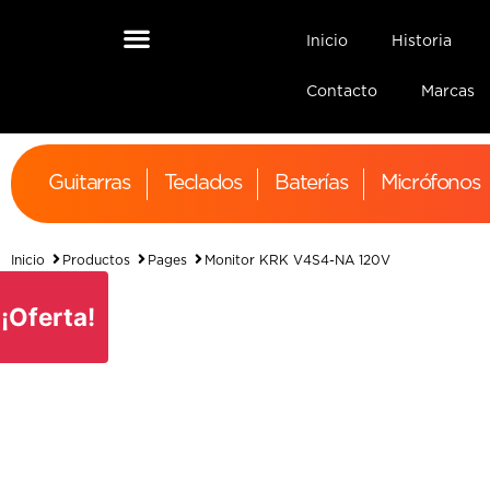
Inicio
Historia
Contacto
Marcas
Guitarras
Teclados
Baterías
Micrófonos
Inicio
Productos
Pages
Monitor KRK V4S4-NA 120V
¡Oferta!