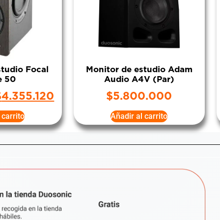
studio Focal
Monitor de estudio Adam
e 50
Audio A4V (Par)
$
4.355.120
$
5.800.000
 carrito
Añadir al carrito