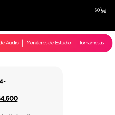
$
0
 de Audio
Monitores de Estudio
Tornamesas
4-
64.600