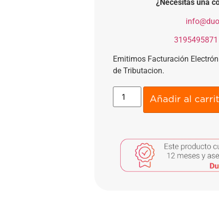
¿Necesitas una co
​
info@duo
​
3195495871
Emitimos Facturación Electró
de Tributacion.
Añadir al carri