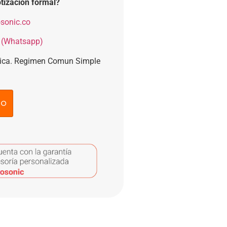
tización formal?
sonic.co
 (Whatsapp)
nica. Regimen Comun Simple
to