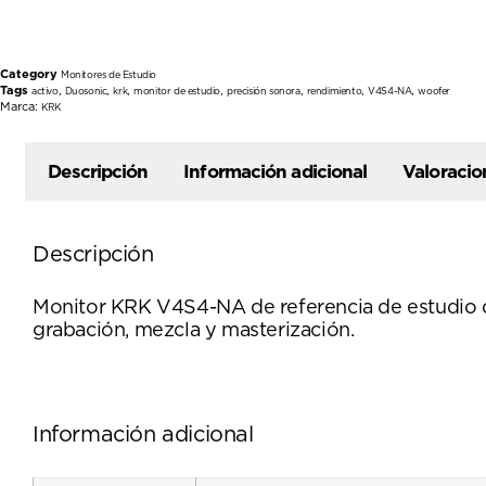
Category
Monitores de Estudio
Tags
,
,
,
,
,
,
,
activo
Duosonic
krk
monitor de estudio
precisión sonora
rendimiento
V4S4-NA
woofer
Marca:
KRK
Descripción
Información adicional
Valoracio
Descripción
Monitor KRK V4S4-NA de referencia de estudio d
grabación, mezcla y masterización.
Información adicional