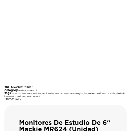
SKU
MACKIE MR624
Category
Monitores de Estudio
Tags
,
,
,
,
Almacén Instrumentos Musicales
Black Friday
Instrumentos Musicales Bogotá
instrumentos Musicales Colombia
tienda de
,
instrumentos musicales
www.duosonic.co
Marca:
Mackie
Monitores De Estudio De 6″
Mackie MR624 (unidad)