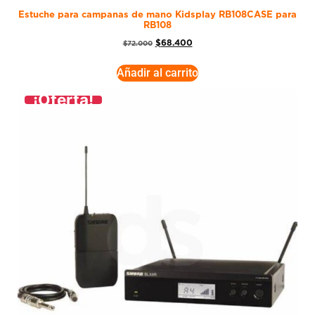
Estuche para campanas de mano Kidsplay RB108CASE para
RB108
$
68.400
$
72.000
Añadir al carrito
¡Oferta!