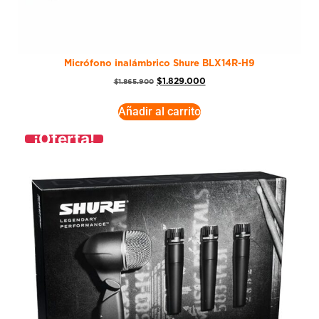
Micrófono inalámbrico Shure BLX14R-H9
$
1.829.000
$
1.865.900
Añadir al carrito
¡Oferta!