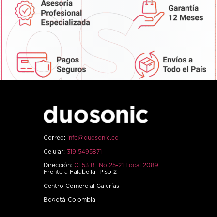
Correo:
info@duosonic.co
Celular:
319 5495871
Dirección:
Cl 53 B No 25-21 Local 2089
Frente a Falabella Piso 2
Centro Comercial Galerías
Bogotá-Colombia