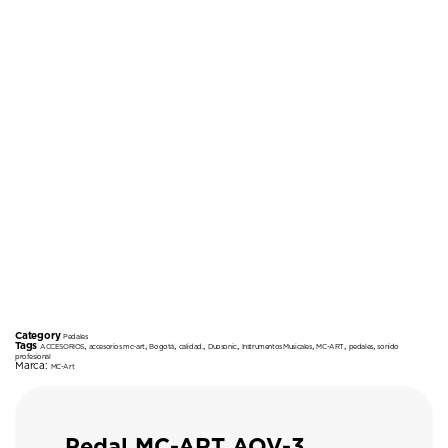
Category
Pedales
Tags
,
,
,
,
,
,
,
,
ACCESORIOS
accesorios mc-art
Bogotá
calidad.
Duosonic
Instrumentos Musicales
MC-ART
pedales
sonido
profesional
Marca:
MC-Art
Pedal MC-ART AOV-3