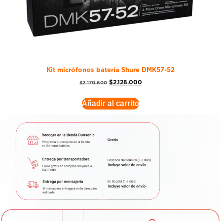
Kit micrófonos batería Shure DMK57-52
$
2.128.000
$
2.170.600
Añadir al carrito