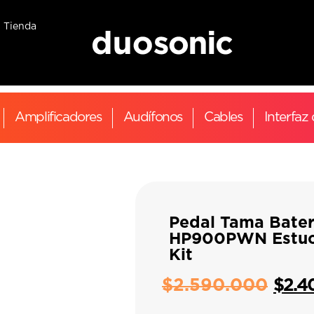
Tienda
Amplificadores
Audífonos
Cables
Interfaz
Pedal Tama Bater
HP900PWN Estu
Kit
$
2.590.000
$
2.4