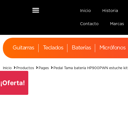
Inicio
Historia
Contacto
Marcas
Guitarras
Teclados
Baterías
Micrófonos
Inicio
Productos
Pages
Pedal Tama batería HP900PWN estuche kit
¡Oferta!