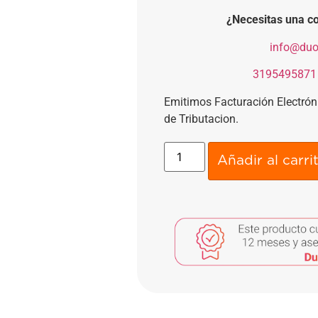
¿Necesitas una co
​
info@duo
​
3195495871
Emitimos Facturación Electró
de Tributacion.
Añadir al carri