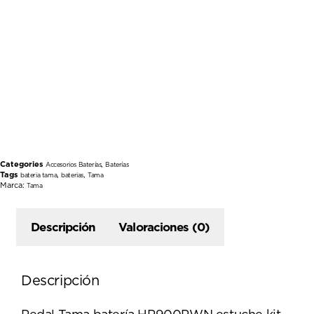
Categories
,
Accesorios Baterías
Baterías
Tags
,
,
bateria tama
baterias
Tama
Marca:
Tama
Descripción
Valoraciones (0)
Descripción