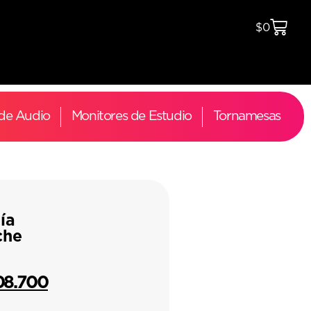
$
0
 de Audio
Monitores de Estudio
Tornamesas
ía
che
08.700