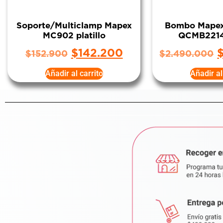
Soporte/Multiclamp Mapex
Bombo Mape
MC902 platillo
QCMB221
$
142.200
$
152.900
$
2.490.000
Añadir al carrito
Añadir al