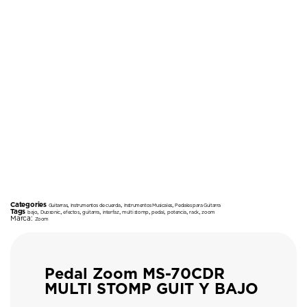
Categories
,
,
,
Guitarras
Instrumentos de cuerda
Instrumentos Musicales
Pedales para Guitarra
Tags
,
,
,
,
,
,
,
,
,
bajo
Duosonic
efectos
guitarra
interfaz
multi stomp
pedal
potencia
rack
zoom
Marca:
Zoom
Pedal Zoom MS-70CDR
MULTI STOMP GUIT Y BAJO