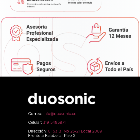
Correo:
info@duosonic.co
Celular:
319 5495871
Dirección:
Cl 53 B No 25-21 Local 2089
Frente a Falabella Piso 2