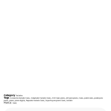
Category
Teclados
Tags
,
,
,
,
,
,
Accesorios teclado Casio
Adaptador teclado Casio
Atril Casio piano
atril para piano
Casio
pedal casio
pedal para
,
,
,
,
,
piano
piano
piano digital
Repuesto teclado Casio
Soporte para piano Casio
teclado
Marca:
Casio