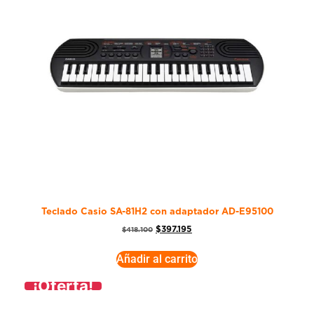
Teclado Casio SA-81H2 con adaptador AD-E95100
$
397.195
$
418.100
Añadir al carrito
¡Oferta!