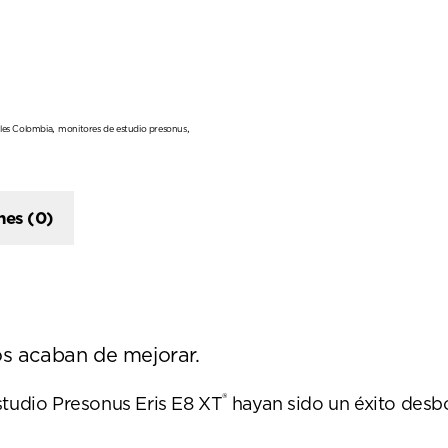
,
,
les Colombia
monitores de estudio presonus
nes (0)
s acaban de mejorar.
®
studio Presonus Eris E8 XT
hayan sido un éxito des