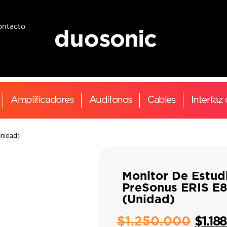
ontacto
Amplificadores
Audífonos
Cables
Interfaz
unidad)
Monitor De Estud
PreSonus ERIS E
(unidad)
$
1.250.000
$
1.18