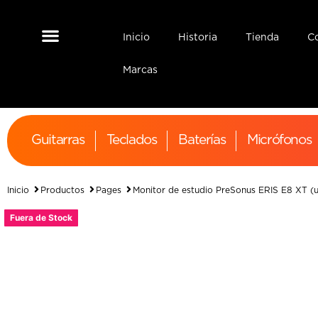
Inicio
Historia
Tienda
C
Interfaz de Audio
Monitores de Estudio
Marcas
Guitarras
Teclados
Baterías
Micrófonos
Inicio
Productos
Pages
Monitor de estudio PreSonus ERIS E8 XT (
Fuera de Stock