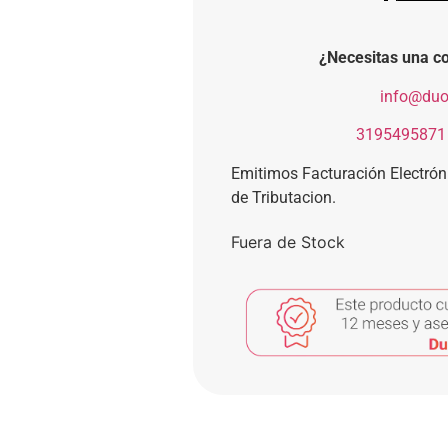
¿Necesitas una co
​
info@duo
​
3195495871
Emitimos Facturación Electró
de Tributacion.
Fuera de Stock