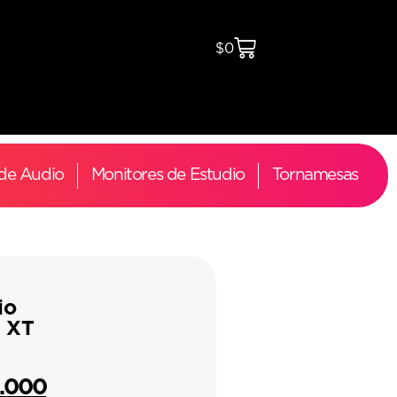
$
0
 de Audio
Monitores de Estudio
Tornamesas
io
8 XT
8.000