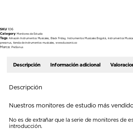
SKU
106
Category
Monitores de Estudio
Tags
,
,
,
Almacén Instrumentos Musicales
Black Friday
Instrumentos Musicales Bogotá
instrumentos Musica
,
,
presonus
tienda de instrumentos musicales
www.duosonic.co
Marca:
PreSonus
Descripción
Información adicional
Valoracio
Descripción
Nuestros monitores de estudio más vendido
No es de extrañar que la serie de monitores de e
introducción.