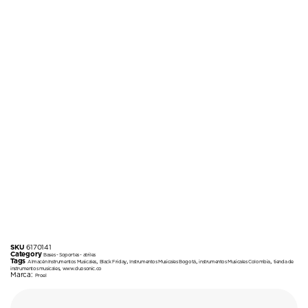
SKU
6170141
Category
Bases - Soportes - atriles
Tags
,
,
,
,
Almacén Instrumentos Musicales
Black Friday
Instrumentos Musicales Bogotá
instrumentos Musicales Colombia
tienda de
,
instrumentos musicales
www.duosonic.co
Marca:
Proel