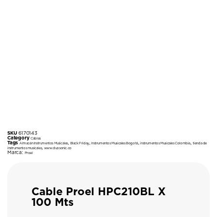
SKU
6170143
Category
Cables
Tags
,
,
,
,
Almacén Instrumentos Musicales
Black Friday
Instrumentos Musicales Bogotá
instrumentos Musicales Colombia
tienda de
,
instrumentos musicales
www.duosonic.co
Marca:
Proel
Cable Proel HPC210BL X
100 Mts