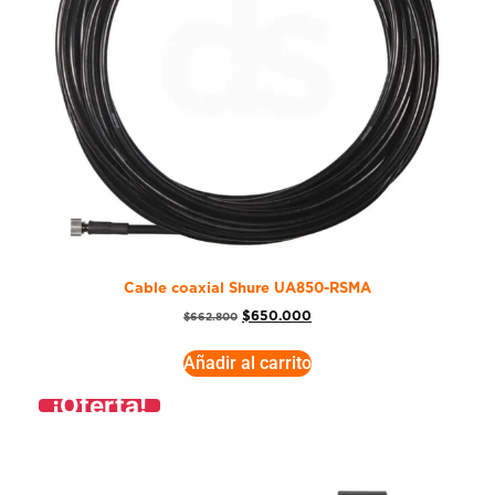
Cable coaxial Shure UA850-RSMA
$
650.000
$
662.800
Añadir al carrito
¡Oferta!