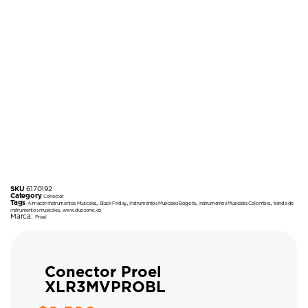
SKU
6170192
Category
Conector
Tags
,
,
,
,
Almacén Instrumentos Musicales
Black Friday
Instrumentos Musicales Bogotá
instrumentos Musicales Colombia
tienda de
,
instrumentos musicales
www.duosonic.co
Marca:
Proel
Conector Proel
XLR3MVPROBL