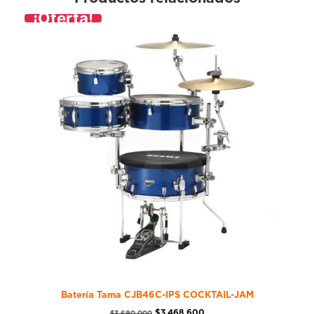
¡Oferta!
Batería Tama CJB46C-IPS COCKTAIL-JAM
$
3.468.600
$
3.690.000