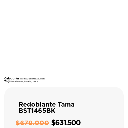
Categories
,
Baterías
Baterías Acústicas
Tags
,
,
bateria tama
baterias
Tama
Redoblante Tama
BST1465BK
$
631.500
$
679.000