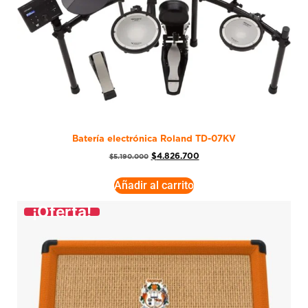
Batería electrónica Roland TD-07KV
$
4.826.700
$
5.190.000
Añadir al carrito
¡Oferta!