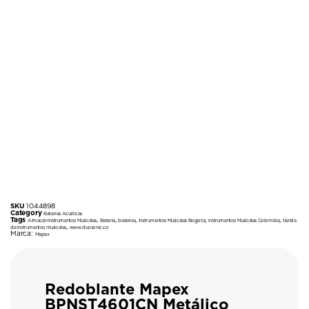
SKU
1044898
Category
Baterías Acústicas
Tags
,
,
,
,
,
Almacén Instrumentos Musicales
Batería
baterias
Instrumentos Musicales Bogotá
instrumentos Musicales Colombia
tienda
,
de instrumentos musicales
www.duosonic.co
Marca:
Mapex
Redoblante Mapex
BPNST4601CN Metálico