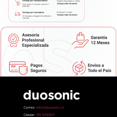
Correo:
info@duosonic.co
Celular:
319 5495871