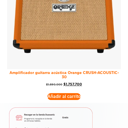
Amplificador guitarra acústica Orange CRUSH-ACOUSTIC-
30
$
1.757.700
$
1.890.000
Añadir al carrito