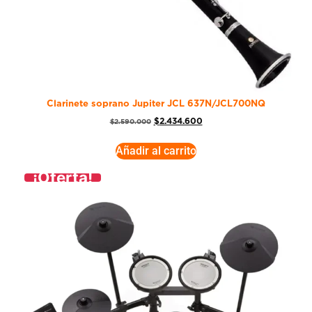
Clarinete soprano Jupiter JCL 637N/JCL700NQ
$
2.434.600
$
2.590.000
Añadir al carrito
¡Oferta!